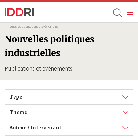
Toggle
Aller
Fil
>
Toutes les publications et évènements
d'Ariane
au
Nouvelles politiques
contenu
principal
industrielles
Publications et évènements
Type
Thème
Auteur / Intervenant