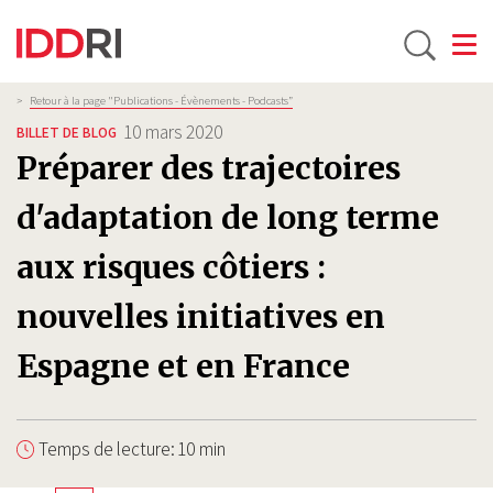
Toggle
Aller
Fil
>
Retour à la page "Publications - Évènements - Podcasts”
d'Ariane
au
10 mars 2020
BILLET DE BLOG
contenu
Préparer des trajectoires
principal
d'adaptation de long terme
aux risques côtiers :
nouvelles initiatives en
Espagne et en France
Temps de lecture: 10 min