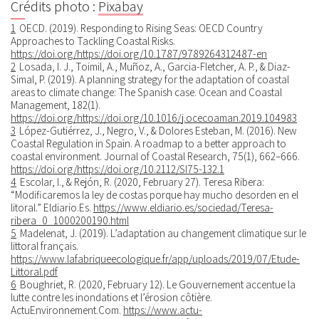
Crédits photo :
Pixabay
1
OECD. (2019). Responding to Rising Seas: OECD Country
Approaches to Tackling Coastal Risks.
https://doi.org/https://doi.org/10.1787/9789264312487-en
2
Losada, I. J., Toimil, A., Muñoz, A., Garcia-Fletcher, A. P., & Diaz-
Simal, P. (2019). A planning strategy for the adaptation of coastal
areas to climate change: The Spanish case. Ocean and Coastal
Management, 182(1).
https://doi.org/https://doi.org/10.1016/j.ocecoaman.2019.104983
3
López-Gutiérrez, J., Negro, V., & Dolores Esteban, M. (2016). New
Coastal Regulation in Spain. A roadmap to a better approach to
coastal environment. Journal of Coastal Research, 75(1), 662–666.
https://doi.org/https://doi.org/10.2112/SI75-132.1
4
Escolar, I., & Rejón, R. (2020, February 27). Teresa Ribera:
“Modificaremos la ley de costas porque hay mucho desorden en el
litoral.” Eldiario.Es.
https://www.eldiario.es/sociedad/Teresa-
ribera_0_1000200190.html
5
Madelenat, J. (2019). L’adaptation au changement climatique sur le
littoral français.
https://www.lafabriqueecologique.fr/app/uploads/2019/07/Etude-
Littoral.pdf
6
Boughriet, R. (2020, February 12). Le Gouvernement accentue la
lutte contre les inondations et l’érosion côtière.
ActuEnvironnement.Com.
https://www.actu-