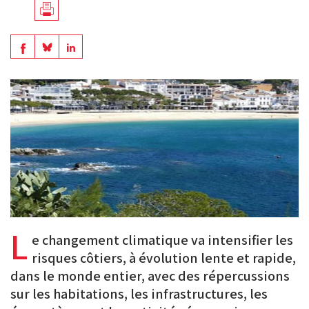
Télécharger
en
Share
Share
Share
PDF
on
on
on
BlueSky
Linkedin
Facebook
L
e changement climatique va intensifier les
risques côtiers, à évolution lente et rapide,
dans le monde entier, avec des répercussions
sur les habitations, les infrastructures, les