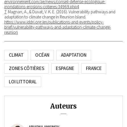
environnement.com/ae/news/conseil-defense-ecologique-
inondations-erosions-cotieres-34969.php4
7
Magnan, A., & Duvat, V. K. E. (2016). Vulnerability pathways and
adaptation to climate change in Reunion Island.
https://www.iddri.org/en/publications-and-events/policy-
brief/vulnerability-pathways-and-adaptation-climate-change-
reunion
CLIMAT
OCÉAN
ADAPTATION
ZONES CÔTIÈRES
ESPAGNE
FRANCE
LOI LITTORAL
Auteurs
ARIADNA ANISIMOV