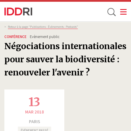
Toggle
Aller
Fil
>
Retour à la page "Publications - Évènements - Podcasts”
d'Ariane
au
CONFÉRENCE
Evènement public
contenu
Négociations internationales
principal
pour sauver la biodiversité :
renouveler l'avenir ?
13
MAR 2018
PARIS
ÉVÈNEMENT PASSÉ