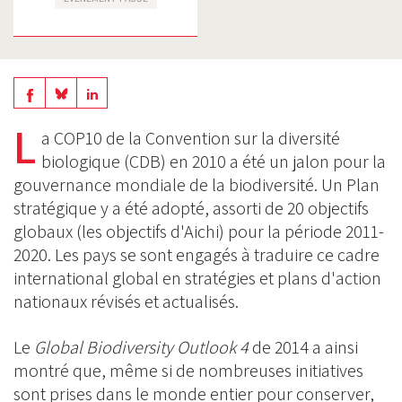
Share
Share
Share
on
on
L
on
a COP10 de la Convention sur la diversité
BlueSky
Linkedin
biologique (CDB) en 2010 a été un jalon pour la
Facebook
gouvernance mondiale de la biodiversité. Un Plan
stratégique y a été adopté, assorti de 20 objectifs
globaux (les objectifs d'Aichi) pour la période 2011-
2020. Les pays se sont engagés à traduire ce cadre
international global en stratégies et plans d'action
nationaux révisés et actualisés.
Le
Global Biodiversity Outlook 4
de 2014 a ainsi
montré que, même si de nombreuses initiatives
sont prises dans le monde entier pour conserver,