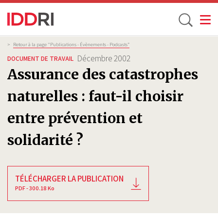
Toggle
Aller
Fil
>
Retour à la page "Publications - Évènements - Podcasts”
d'Ariane
au
Décembre 2002
DOCUMENT DE TRAVAIL
contenu
Assurance des catastrophes
principal
naturelles : faut-il choisir
entre prévention et
solidarité ?
TÉLÉCHARGER LA PUBLICATION
PDF - 300.18 Ko