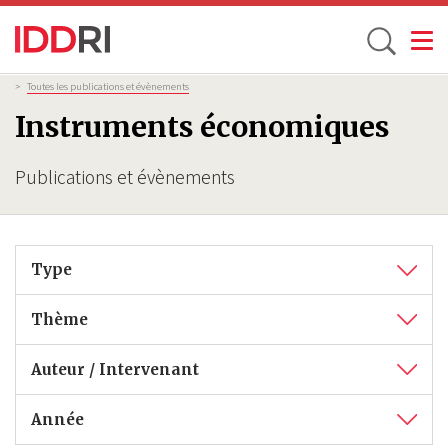
Toggle
Aller
Fil
>
Toutes les publications et évènements
d'Ariane
au
Instruments économiques
contenu
principal
Publications et évènements
Type
Thème
Auteur / Intervenant
Année