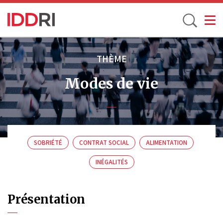
Toggle
Aller
au
THÈME
contenu
Modes de vie
principal
SOBRIÉTÉ
CONTRAT SOCIAL
ALIMENTATION
INÉGALITÉS
Présentation