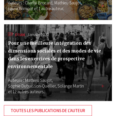
Auteurs :
Charlie Brocard,
Mathieu Saujot,
Laura Brimont
et 1 autre auteur.
Janvier 2022
ÉTUDE
Pour une meilleure intégration des
dimensions sociales et des modes de vie
dans les exercices de prospective
environnementale
Auteurs :
Mathieu Saujot,
Sophie Dubuisson-Quellier,
Solange Martin
et 12 autres auteurs.
TOUTES LES PUBLICATIONS DE L'AUTEUR