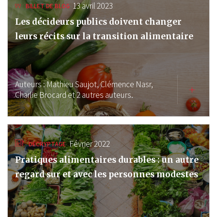
13 avril 2023
BILLET DE BLOG
Les décideurs publics doivent changer
leurs récits sur la transition alimentaire
Auteurs :
Mathieu Saujot,
Clémence Nasr,
Charlie Brocard
et 2 autres auteurs.
Février 2022
DÉCRYPTAGE
Pratiques alimentaires durables : un autre
regard sur et avec les personnes modestes