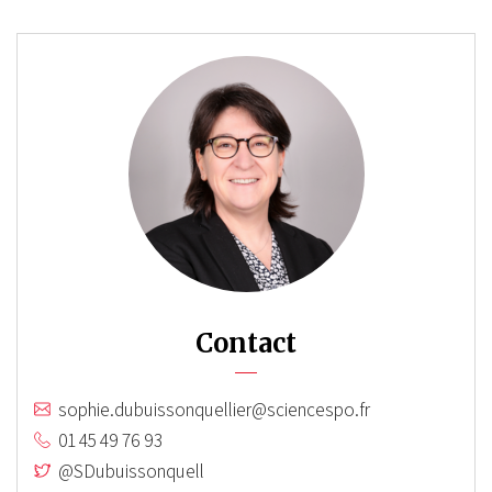
Contact
sophie.dubuissonquellier@sciencespo.fr
01 45 49 76 93
@SDubuissonquell