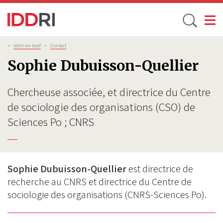
Toggle
Aller
Fil
>
Iddri en bref
>
Contact
d'Ariane
au
Sophie Dubuisson-Quellier
contenu
principal
Chercheuse associée, et directrice du Centre
de sociologie des organisations (CSO) de
Sciences Po ; CNRS
Sophie Dubuisson-Quellier
est directrice de
recherche au CNRS et directrice du Centre de
sociologie des organisations (CNRS-Sciences Po).