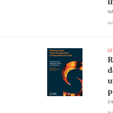
i
N
Au
R
d
u
p
(r
Au