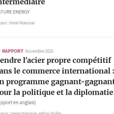
ntermédiaire
ATURE ENERGY
teur :
Henri Waisman
RAPPORT
Novembre 2025
endre l'acier propre compétitif
ans le commerce international 
n programme gagnant-gagnan
our la politique et la diplomatie
apport en anglais)
teurs :
Henri Waisman,
Hilton Trollip