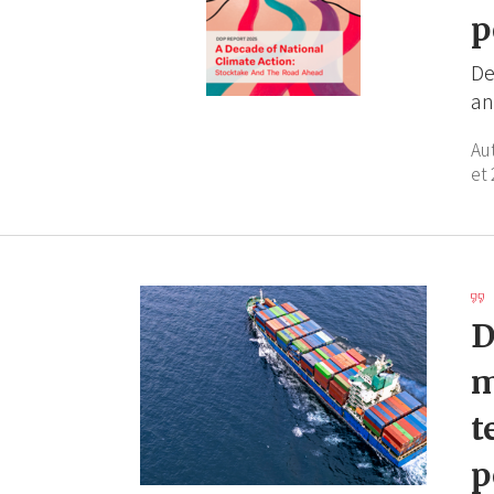
p
De
an
Au
et 
D
m
t
p