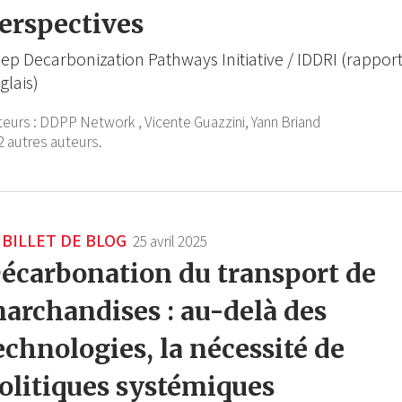
erspectives
ep Decarbonization Pathways Initiative / IDDRI (rappor
glais)
teurs :
DDPP Network ,
Vicente Guazzini,
Yann Briand
2 autres auteurs.
BILLET DE BLOG
25 avril 2025
écarbonation du transport de
archandises : au-delà des
echnologies, la nécessité de
olitiques systémiques