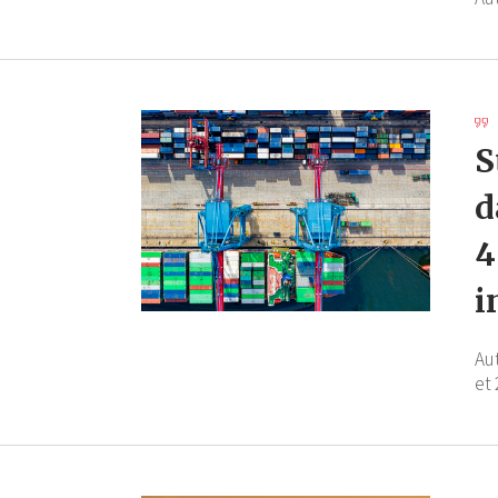
S
d
4
i
Au
et 