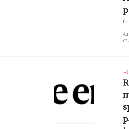
p
CL
Au
et 
R
m
s
p