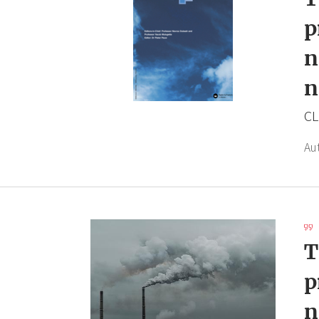
p
n
n
CL
Au
T
p
n