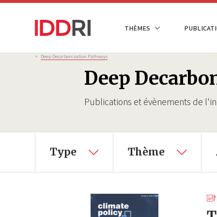
Aller
au
NAVIGATION
THÈMES
PUBLICATI
contenu
PRINCIPALE
principal
Fil
>
Deep Decarbonization Pathways
d'Ariane
Deep Decarbo
Publications et évènements de l'ini
Type
Thème
T