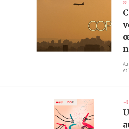
C
v
œ
n
Au
et 
U
a