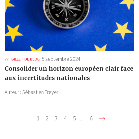
5 septembre 2024
BILLET DE BLOG
Consolider un horizon européen clair face
aux incertitudes nationales
Auteur :
Sébastien Treyer
Pagination
Page
1
Page
2
Page
3
Page
4
Page
5
…
Dernière
6
Suivan
courante
page