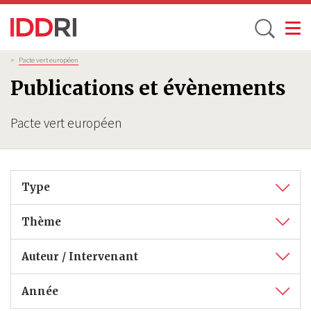
Toggle
Aller
Fil
>
Pacte vert européen
d'Ariane
au
Publications et évènements
contenu
principal
Pacte vert européen
Type
Thème
Auteur / Intervenant
Année