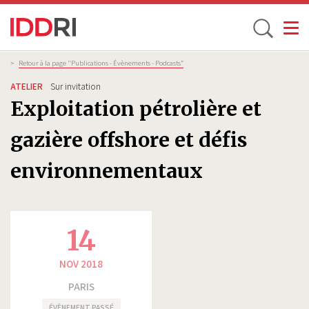
Toggle
Aller
Fil
>
Retour à la page "Publications - Évènements - Podcasts”
d'Ariane
au
ATELIER
Sur invitation
contenu
Exploitation pétrolière et
principal
gazière offshore et défis
environnementaux
14
NOV 2018
PARIS
ÉVÈNEMENT PASSÉ