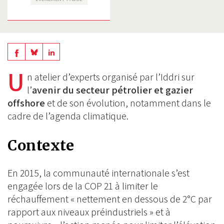
Share
Share
Share
on
on
U
on
n atelier d’experts organisé par l’Iddri sur
BlueSky
Linkedin
l’
avenir du secteur pétrolier et gazier
Facebook
offshore
et de son évolution, notamment dans le
cadre de l’agenda climatique.
Contexte
En 2015, la communauté internationale s’est
engagée lors de la COP 21 à limiter le
réchauffement « nettement en dessous de 2°C par
rapport aux niveaux préindustriels » et à