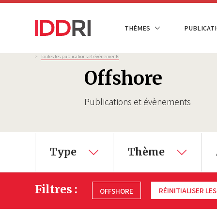
Aller
au
NAVIGATION
THÈMES
PUBLICATI
contenu
PRINCIPALE
principal
Fil
>
Toutes les publications et évènements
d'Ariane
Offshore
Publications et évènements
Type
Thème
Filtres :
RÉINITIALISER LES
OFFSHORE