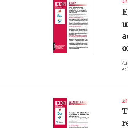
E
u
a
o
Au
et 
T
r