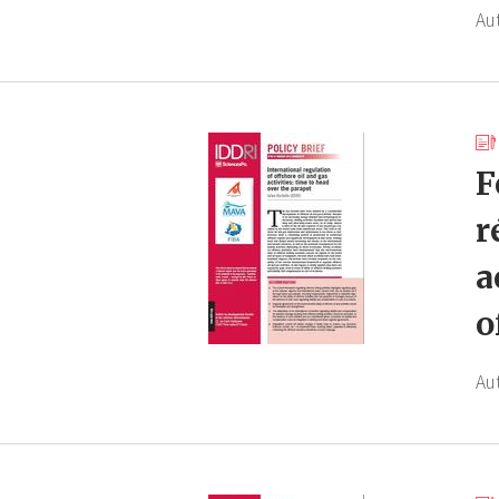
Au
F
r
a
o
Au