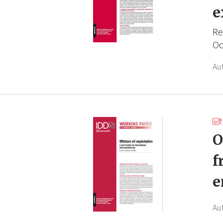
e
Re
Oc
Au
O
f
e
Au