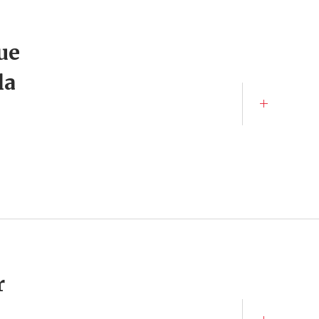
ue
la
r