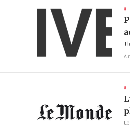
P
a
Th
Au
L
p
Le