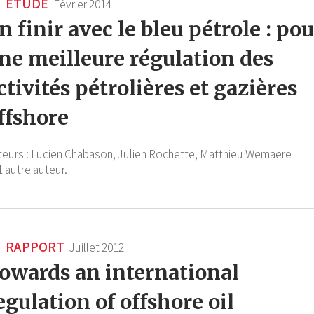
ÉTUDE
Février 2014
n finir avec le bleu pétrole : pou
ne meilleure régulation des
ctivités pétrolières et gazières
ffshore
teurs :
Lucien Chabason,
Julien Rochette,
Matthieu Wemaëre
1 autre auteur.
RAPPORT
Juillet 2012
owards an international
egulation of offshore oil