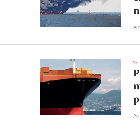
n
Au
P
m
p
Au