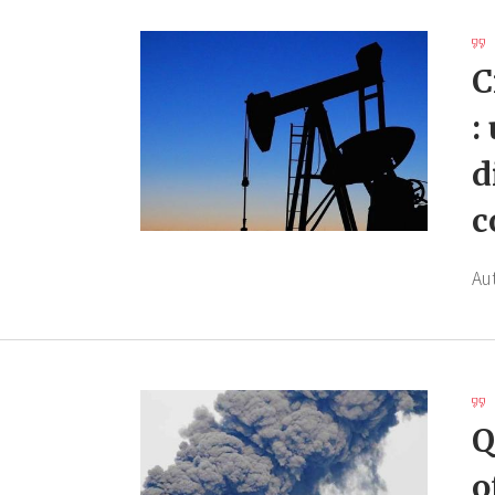
C
:
d
c
Au
Q
o