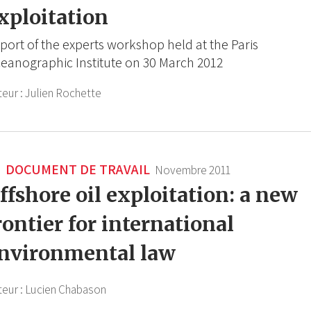
xploitation
port of the experts workshop held at the Paris
eanographic Institute on 30 March 2012
teur :
Julien Rochette
DOCUMENT DE TRAVAIL
Novembre 2011
ffshore oil exploitation: a new
rontier for international
nvironmental law
teur :
Lucien Chabason