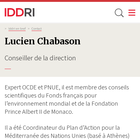
Toggle
Aller
Fil
>
Iddri en bref
>
Contact
d'Ariane
au
Lucien Chabason
contenu
principal
Conseiller de la direction
Expert OCDE et PNUE, il est membre des conseils
scientifiques du Fonds français pour
l’environnement mondial et de la Fondation
Prince Albert II de Monaco.
Il a été Coordinateur du Plan d’Action pour la
Méditerranée des Nations Unies (basé à Athènes)