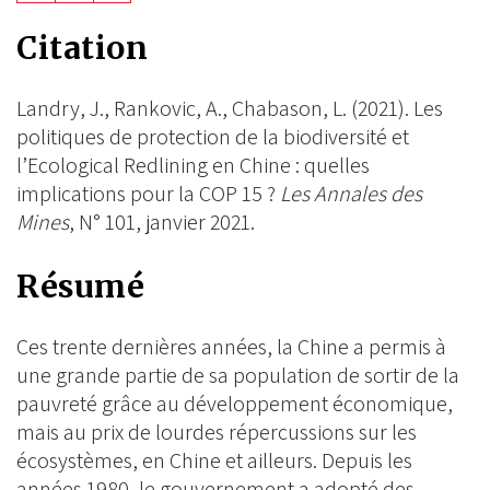
on
on
on
Citation
BlueSky
Linkedin
Facebook
Landry, J., Rankovic, A., Chabason, L. (2021). Les
politiques de protection de la biodiversité et
l’Ecological Redlining en Chine : quelles
implications pour la COP 15 ?
Les Annales des
Mines
, N° 101, janvier 2021.
Résumé
Ces trente dernières années, la Chine a permis à
une grande partie de sa population de sortir de la
pauvreté grâce au développement économique,
mais au prix de lourdes répercussions sur les
écosystèmes, en Chine et ailleurs. Depuis les
années 1980, le gouvernement a adopté des