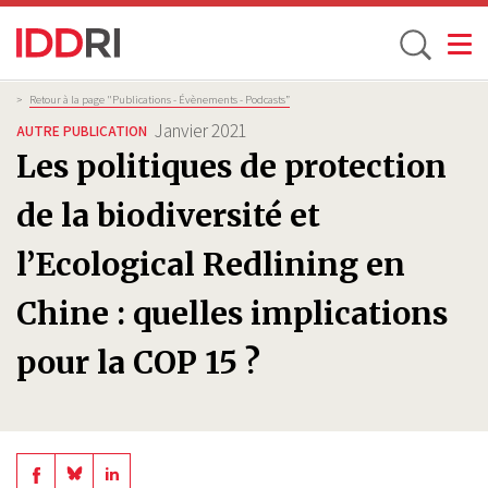
Toggle
Aller
Fil
>
Retour à la page "Publications - Évènements - Podcasts”
d'Ariane
au
Janvier 2021
AUTRE PUBLICATION
contenu
Les politiques de protection
principal
de la biodiversité et
l’Ecological Redlining en
Chine : quelles implications
pour la COP 15 ?
Share
Share
Share