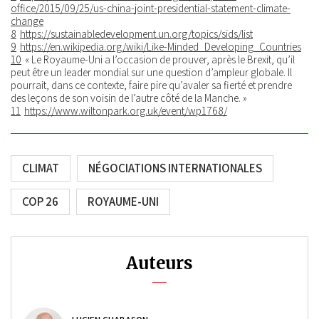
office/2015/09/25/us-china-joint-presidential-statement-climate-
change
8
https://sustainabledevelopment.un.org/topics/sids/list
9
https://en.wikipedia.org/wiki/Like-Minded_Developing_Countries
10
« Le Royaume-Uni a l’occasion de prouver, après le Brexit, qu’il
peut être un leader mondial sur une question d’ampleur globale. Il
pourrait, dans ce contexte, faire pire qu’avaler sa fierté et prendre
des leçons de son voisin de l’autre côté de la Manche. »
11
https://www.wiltonpark.org.uk/event/wp1768/
CLIMAT
NÉGOCIATIONS INTERNATIONALES
COP 26
ROYAUME-UNI
Auteurs