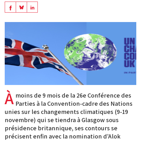
en
Share
Share
Share
PDF
on
on
on
BlueSky
Linkedin
Facebook
À
moins de 9 mois de la 26e Conférence des
Parties à la Convention-cadre des Nations
unies sur les changements climatiques (9-19
novembre) qui se tiendra à Glasgow sous
présidence britannique, ses contours se
précisent enfin avec la nomination d’Alok