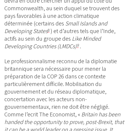
devra en outre chercher un appui du côté du
Commonwealth, au sein duquel se trouvent des
pays favorables à une action climatique
déterminée (certains des
Small Islands and
Developing States
) et d’autres tels que l’Inde,
8
actifs au sein du groupe des
Like Minded
Developing Countries (LMDCs)
.
9
Le professionnalisme reconnu de la diplomatie
britannique sera nécessaire pour mener la
préparation de la COP 26 dans ce contexte
particulièrement difficile. Mobilisation du
gouvernement et du réseau diplomatique,
concertation avec les acteurs non-
gouvernementaux, rien ne doit être négligé.
Comme l’ecrit The Economist, «
Britain has been
handed the opportunity to prove, post-Brexit, that
it can be a world leader on a pressing issue. It