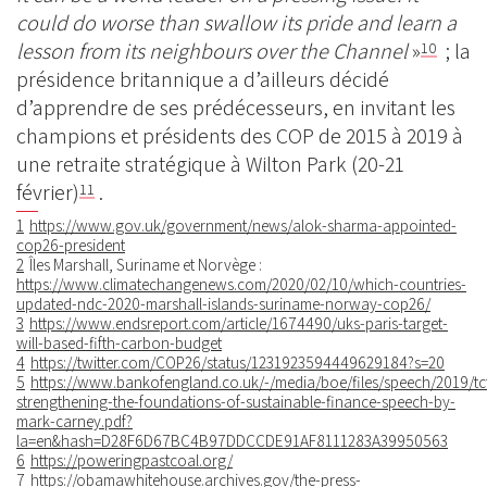
could do worse than swallow its pride and learn a
lesson from its neighbours over the Channel
»
; la
10
présidence britannique a d’ailleurs décidé
d’apprendre de ses prédécesseurs, en invitant les
champions et présidents des COP de 2015 à 2019 à
une retraite stratégique à Wilton Park (20-21
février)
.
11
1
https://www.gov.uk/government/news/alok-sharma-appointed-
cop26-president
2
Îles Marshall, Suriname et Norvège :
https://www.climatechangenews.com/2020/02/10/which-countries-
updated-ndc-2020-marshall-islands-suriname-norway-cop26/
3
https://www.endsreport.com/article/1674490/uks-paris-target-
will-based-fifth-carbon-budget
4
https://twitter.com/COP26/status/1231923594449629184?s=20
5
https://www.bankofengland.co.uk/-/media/boe/files/speech/2019/tc
strengthening-the-foundations-of-sustainable-finance-speech-by-
mark-carney.pdf?
la=en&hash=D28F6D67BC4B97DDCCDE91AF8111283A39950563
6
https://poweringpastcoal.org/
7
https://obamawhitehouse.archives.gov/the-press-