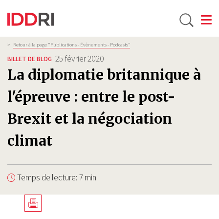
Toggle
Aller
Fil
>
Retour à la page "Publications - Évènements - Podcasts”
d'Ariane
au
25 février 2020
BILLET DE BLOG
contenu
La diplomatie britannique à
principal
l'épreuve : entre le post-
Brexit et la négociation
climat
Temps de lecture: 7 min
Télécharger