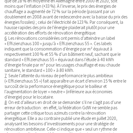
que de 28 % en moyenne en Allemagne entre 2000 et 2020, soit
moins que l’inflation (+33 %). À l’inverse, le prix des énergies de
chauffage a augmenté de 72 % sur la période (passant par un
doublement en 2008 avant de redescendre avec la baisse du prix des
énergies fossiles) ; celui de l’électricité de 123 %. Par conséquent, la
hausse rapides des prix de l’énergie plaiderait plutôt pour une
accélération des efforts de rénovation énergétique.
6
Les rénovations considérées ont permis d’atteindre un label
« Effizienzhaus 100 » jusqu’à « Effizienzhaus 55 ». Ces labels
indiquent que la consommation d’énergie par m² équivaut à
respectivement 100 % et 55 % d’un bâtiment neuf, sachant que le
standard « Effizienzhaus 55 » équivaut dans l’étude à 40 kWh
d’énergie finale par m² pour les usages chauffage et eau chaude
sanitaire, le standard « 100 » à 80 kWh.
7
Seule l’atteinte du niveau de performance le plus ambitieux
(« Effizienzhaus 55 ») fait apparaître un écart d’environ 15 % entre le
surcoût de la performance énergétique pour le bailleur et
l’augmentation de loyer « neutre » (inférieure aux économies
d’énergie) pour le locataire.
8
On est d’ailleurs en droit de se demander s’il ne s’agit pas d’une
erreur de traduction : en effet, la fédération GdW ne semble pas
partager cette critique tous azimuts contre la rénovation
énergétique. Elle a au contraire publié une étude en juillet 2020,
analysant les besoins d’investissements pour une stratégie de
rénovation ambitieuse. Celle-ci indique que « seul un rythme de