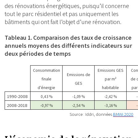
des rénovations énergétiques, puisqu’il concerne
tout le parc résidentiel et pas uniquement les
bâtiments qui ont fait l’objet d’une rénovation.
Tableau 1. Comparaison des taux de croissance
annuels moyens des différents indicateurs sur
deux périodes de temps
Consommation
Emissions GES
Con
Emissions de
finale
par m²
de 
GES
d’énergie
habitable
par
1990-2008
0,43 %
-1,09 %
-2,42 %
2008-2018
-0,97 %
-2,54 %
-3,16 %
Source : Iddri, données
BMWi 2020