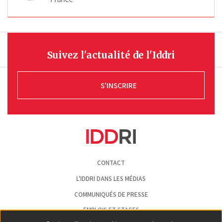
Suivez l'actualité de l'Iddri
S'INSCRIRE
Pied
CONTACT
de
page
L'IDDRI DANS LES MÉDIAS
COMMUNIQUÉS DE PRESSE
EMPLOIS ET STAGES