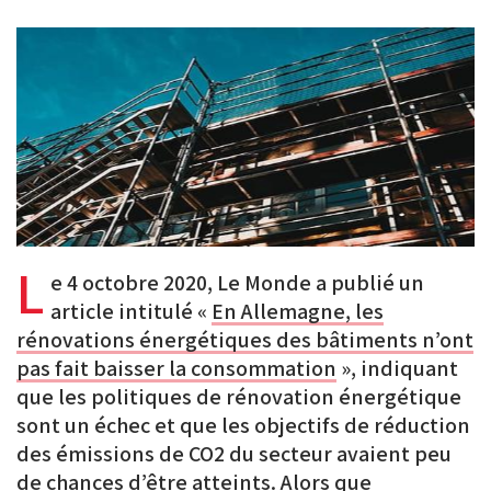
PDF
on
on
on
BlueSky
Linkedin
Facebook
L
e 4 octobre 2020, Le Monde a publié un
article intitulé «
En Allemagne, les
rénovations énergétiques des bâtiments n’ont
pas fait baisser la consommation
», indiquant
que les politiques de rénovation énergétique
sont un échec et que les objectifs de réduction
des émissions de CO2 du secteur avaient peu
de chances d’être atteints. Alors que