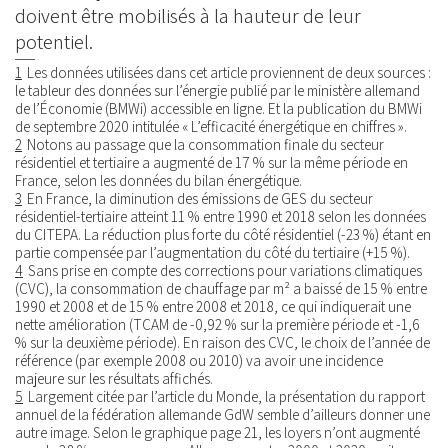
doivent être mobilisés à la hauteur de leur
potentiel.
1
Les données utilisées dans cet article proviennent de deux sources :
le tableur des données sur l’énergie publié par le ministère allemand
de l’Économie (BMWi) accessible en ligne. Et la publication du BMWi
de septembre 2020 intitulée « L’efficacité énergétique en chiffres ».
2
Notons au passage que la consommation finale du secteur
résidentiel et tertiaire a augmenté de 17 % sur la même période en
France, selon les données du bilan énergétique.
3
En France, la diminution des émissions de GES du secteur
résidentiel-tertiaire atteint 11 % entre 1990 et 2018 selon les données
du CITEPA. La réduction plus forte du côté résidentiel (-23 %) étant en
partie compensée par l’augmentation du côté du tertiaire (+15 %).
4
Sans prise en compte des corrections pour variations climatiques
(CVC), la consommation de chauffage par m² a baissé de 15 % entre
1990 et 2008 et de 15 % entre 2008 et 2018, ce qui indiquerait une
nette amélioration (TCAM de -0,92 % sur la première période et -1,6
% sur la deuxième période). En raison des CVC, le choix de l’année de
référence (par exemple 2008 ou 2010) va avoir une incidence
majeure sur les résultats affichés.
5
Largement citée par l’article du Monde, la présentation du rapport
annuel de la fédération allemande GdW semble d’ailleurs donner une
autre image. Selon le graphique page 21, les loyers n’ont augmenté