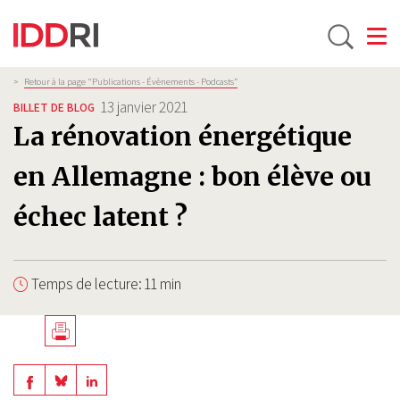
Toggle
Aller
Fil
>
Retour à la page "Publications - Évènements - Podcasts”
d'Ariane
au
13 janvier 2021
BILLET DE BLOG
contenu
La rénovation énergétique
principal
en Allemagne : bon élève ou
échec latent ?
Temps de lecture: 11 min
Télécharger
en
Share
Share
Share