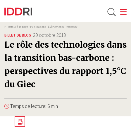
Toggle
Aller
Fil
>
Retour à la page "Publications - Évènements - Podcasts”
d'Ariane
au
29 octobre 2019
BILLET DE BLOG
contenu
Le rôle des technologies dans
principal
la transition bas-carbone :
perspectives du rapport 1,5°C
du Giec
Temps de lecture: 6 min
Télécharger