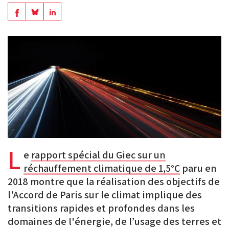
en
Share
Share
Share
PDF
on
on
on
BlueSky
Linkedin
Facebook
L
e
rapport spécial du Giec sur un
réchauffement climatique de 1,5°C
paru en
2018 montre que la réalisation des objectifs de
l'Accord de Paris sur le climat implique des
transitions rapides et profondes dans les
domaines de l'énergie, de l’usage des terres et