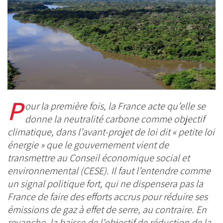
BlueSky
Linkedin
Facebook
P
our la première fois, la France acte qu’elle se
donne la neutralité carbone comme objectif
climatique, dans l’avant-projet de loi dit « petite loi
énergie » que le gouvernement vient de
transmettre au Conseil économique social et
environnemental (CESE). Il faut l’entendre comme
un signal politique fort, qui ne dispensera pas la
France de faire des efforts accrus pour réduire ses
émissions de gaz à effet de serre, au contraire. En
revanche, la baisse de l’objectif de réduction de la