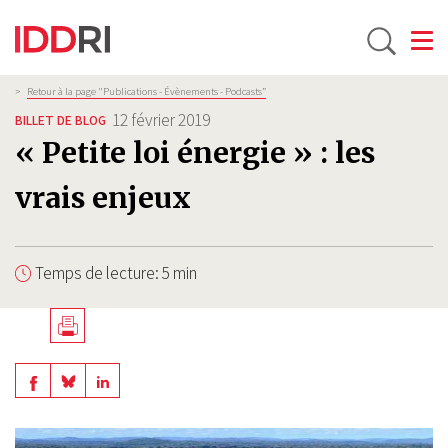
Toggle
Aller
Fil
>
Retour à la page "Publications - Évènements - Podcasts”
d'Ariane
au
12 février 2019
BILLET DE BLOG
contenu
« Petite loi énergie » : les
principal
vrais enjeux
Temps de lecture: 5 min
Télécharger
en
Share
Share
Share
PDF
on
on
on