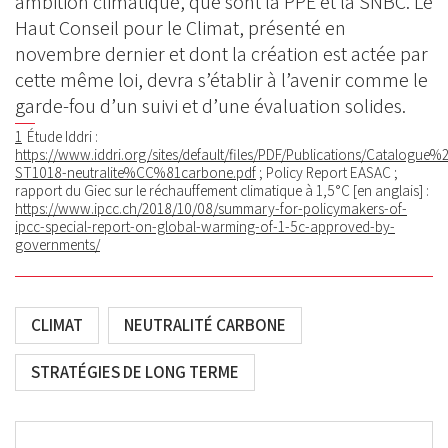
ambition climatique, que sont la PPE et la SNBC. Le
Haut Conseil pour le Climat, présenté en
novembre dernier et dont la création est actée par
cette même loi, devra s’établir à l’avenir comme le
garde-fou d’un suivi et d’une évaluation solides.
1
Étude Iddri :
https://www.iddri.org/sites/default/files/PDF/Publications/Catalogue
ST1018-neutralite%CC%81carbone.pdf
; Policy Report EASAC ;
rapport du Giec sur le réchauffement climatique à 1,5°C [en anglais] :
https://www.ipcc.ch/2018/10/08/summary-for-policymakers-of-
ipcc-special-report-on-global-warming-of-1-5c-approved-by-
governments/
CLIMAT
NEUTRALITÉ CARBONE
STRATÉGIES DE LONG TERME