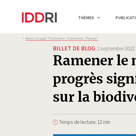
Aller
au
NAVIGATION
THÈMES
PUBLICATI
contenu
PRINCIPALE
principal
Fil
>
Retour à la page "Publications - Évènements - Podcasts”
d'Ariane
BILLET DE BLOG
2 septembre 2022
Ramener le n
progrès signi
sur la biodi
Temps de lecture: 12 min