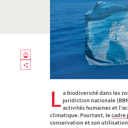
Télécharger
Share
en
PDF
L
a biodiversité dans les z
juridiction nationale (BB
activités humaines et l'
climatique. Pourtant, le
cadre 
conservation et son utilisatio