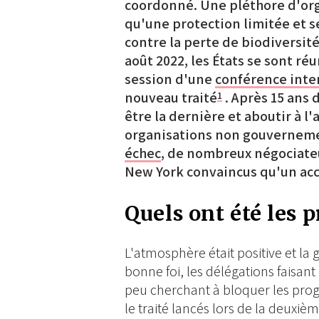
coordonné. Une pléthore d'org
qu'une protection limitée et se
contre la perte de biodiversité,
août 2022, les États se sont ré
session d'une
conférence int
nouveau traité
. Après 15 ans 
1
être la dernière et aboutir à l
organisations non gouvernemen
échec
, de nombreux négociate
New York convaincus qu'un acco
Quels ont été les p
L'atmosphère était positive et la
bonne foi, les délégations faisa
peu cherchant à bloquer les progrè
le traité lancés lors de la deuxiè