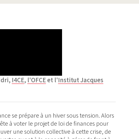
ddri,
I4CE
,
l'OFCE
et l'
Institut Jacques
ance se prépare à un hiver sous tension. Alors
te à voter le projet de loi de finances pour
uver une solution collective à cette crise, de