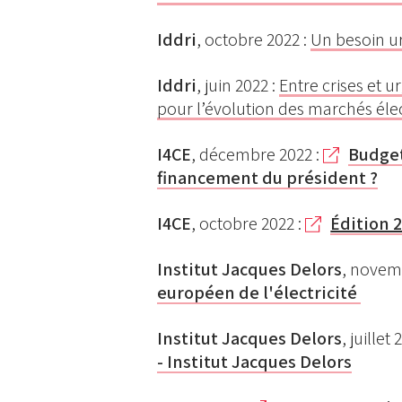
Idd
ri
, octobre 2022 :
Un besoin ur
Idd
ri
, juin 2022 :
Entre crises et u
pour l’évolution des marchés élec
I4CE
, décembre 2022 :
Budget
financement du président ?
I4CE
, octobre 2022 :
Édition 
Institut Jacques Delors
, novem
européen de l'électricité
Institut Jacques Delors
, juillet
- Institut Jacques Delors