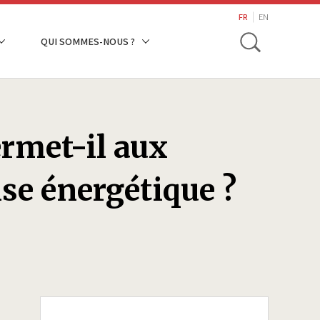
search
FR
EN
Toggle
QUI SOMMES-NOUS ?
ermet-il aux
rise énergétique ?