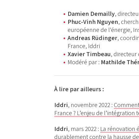
Damien Demailly
, directe
Phuc-Vinh Nguyen
, cherch
européenne de l'énergie, In
Andreas Rüdinger
, coordi
France, Iddri
Xavier Timbeau
, directeur
Modéré par :
Mathilde Thé
À lire par ailleurs :
Iddri
, novembre 2022 :
Comment a
France ? L’enjeu de l’intégration t
Idd
ri
, mars 2022 :
La rénovation é
durablement contre la hausse des