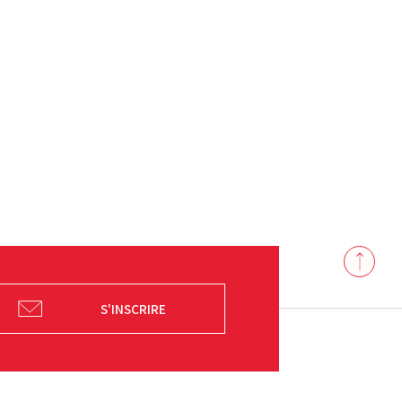
Back
to
top
S'INSCRIRE