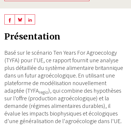
Share
Share
Share
on
on
on
Présentation
BlueSky
Linkedin
Facebook
Basé sur le scénario Ten Years For Agroecology
(TYFA) pour l'UE, ce rapport fournit une analyse
plus détaillée du système alimentaire britannique
dans un futur agroécologique. En utilisant une
plateforme de modélisation nouvellement
adaptée (TYFA
), qui combine des hypothèses
regio
sur l'offre (production agroécologique) et la
demande (régimes alimentaires durables), il
évalue les impacts biophysiques et écologiques
d'une généralisation de l'agroécologie dans l'UE.