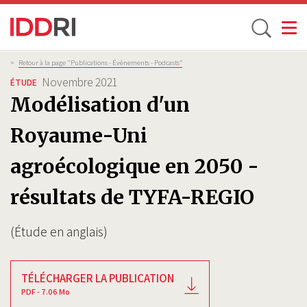
Toggle
Aller
Fil
>
Retour à la page "Publications - Évènements - Podcasts”
d'Ariane
au
Novembre 2021
ÉTUDE
contenu
Modélisation d'un
principal
Royaume-Uni
agroécologique en 2050 -
résultats de TYFA-REGIO
(Étude en anglais)
TÉLÉCHARGER LA PUBLICATION
PDF - 7.06 Mo