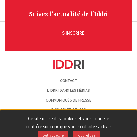
Suivez l'actualité de l'Iddri
S'INSCRIRE
Pied
CONTACT
de
page
L'IDDRI DANS LES MÉDIAS
COMMUNIQUÉS DE PRESSE
EMPLOIS ET STAGES
Ce site utilise des cookies et vous donne le
MENTIONS LÉGALES
contrôle sur ceux que vous souhaitez activer
GESTION DES COOKIES
Tout accepter
Tout refuser