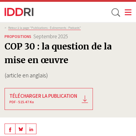
Toggle
Aller
Fil
>
Retour à la page "Publications - Évènements - Podcasts”
d'Ariane
au
Septembre 2025
PROPOSITIONS
contenu
COP 30 : la question de la
principal
mise en œuvre
(article en anglais)
TÉLÉCHARGER LA PUBLICATION
PDF - 515.47 Ko
Share
Share
Share