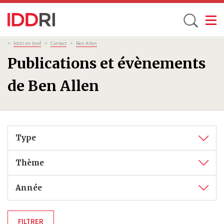
Toggle
Aller
Fil
>
Iddri en bref
>
Contact
>
Ben Allen
d'Ariane
au
Publications et évènements
contenu
principal
de Ben Allen
Type
Thème
Année