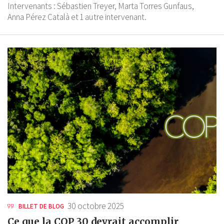
Intervenants :
Sébastien Treyer,
Marta Torres Gunfaus,
Anna Pérez Català
et 1 autre intervenant.
30 octobre 2025
BILLET DE BLOG
Ce que la COP 30 devrait accomplir