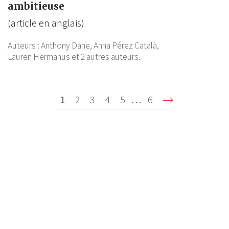
ambitieuse
(article en anglais)
Auteurs :
Anthony Dane,
Anna Pérez Català,
Lauren Hermanus
et 2 autres auteurs.
Pagination
Page
1
Page
2
Page
3
Page
4
Page
5
…
Dernière
6
Suivan
courante
page