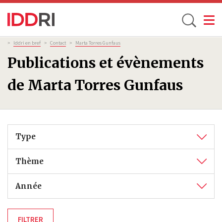
Toggle
Aller
Fil
>
Iddri en bref
>
Contact
>
Marta Torres Gunfaus
d'Ariane
au
Publications et évènements
contenu
principal
de Marta Torres Gunfaus
Type
Thème
Année