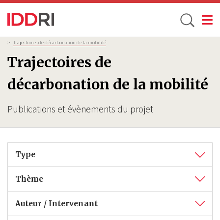
Toggle
Aller
Fil
>
Trajectoires de décarbonation de la mobilité
d'Ariane
au
Trajectoires de
contenu
principal
décarbonation de la mobilité
Publications et évènements du projet
Type
Thème
Auteur / Intervenant