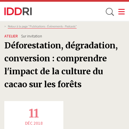
Toggle
Aller
Fil
>
Retour à la page "Publications - Évènements - Podcasts”
d'Ariane
au
ATELIER
Sur invitation
contenu
Déforestation, dégradation,
principal
conversion : comprendre
l'impact de la culture du
cacao sur les forêts​​​​​​​
11
DÉC 2018