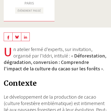
PARIS
ÉVÈNEMENT PASSÉ
Share
Share
Share
on
on
U
on
n atelier fermé d'experts, sur invitation,
BlueSky
Linkedin
organisé par l'Iddri, intitulé : «
Déforestation,
Facebook
dégradation, conversion : Comprendre
l'impact de la culture du cacao sur les forêts
».
Contexte
Le développement de la production de cacao
(culture forestière emblématique) est intimement
lié aux paysages forestiers et à leur évolution. Peut-