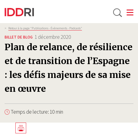
Toggle
Aller
Fil
>
Retour à la page "Publications - Évènements - Podcasts”
d'Ariane
au
1 décembre 2020
BILLET DE BLOG
contenu
Plan de relance, de résilience
principal
et de transition de l’Espagne
: les défis majeurs de sa mise
en œuvre
Temps de lecture: 10 min
Télécharger