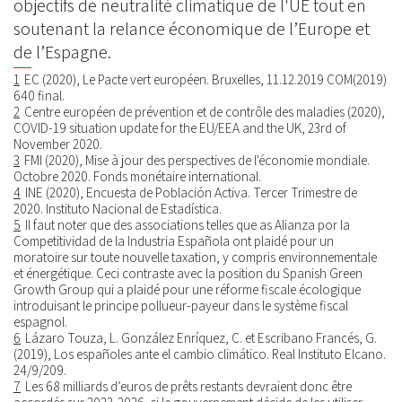
objectifs de neutralité climatique de l'UE tout en
soutenant la relance économique de l’Europe et
de l’Espagne.
1
EC (2020), Le Pacte vert européen. Bruxelles, 11.12.2019 COM(2019)
640 final.
2
Centre européen de prévention et de contrôle des maladies (2020),
COVID-19 situation update for the EU/EEA and the UK, 23rd of
November 2020.
3
FMI (2020), Mise à jour des perspectives de l'économie mondiale.
Octobre 2020. Fonds monétaire international.
4
INE (2020), Encuesta de Población Activa. Tercer Trimestre de
2020. Instituto Nacional de Estadística.
5
Il faut noter que des associations telles que as Alianza por la
Competitividad de la Industria Española ont plaidé pour un
moratoire sur toute nouvelle taxation, y compris environnementale
et énergétique. Ceci contraste avec la position du Spanish Green
Growth Group qui a plaidé pour une réforme fiscale écologique
introduisant le principe pollueur-payeur dans le système fiscal
espagnol.
6
Lázaro Touza, L. González Enríquez, C. et Escribano Francés, G.
(2019), Los españoles ante el cambio climático. Real Instituto Elcano.
24/9/209.
7
Les 68 milliards d’euros de prêts restants devraient donc être