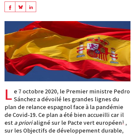
en
Share
Share
Share
PDF
on
on
on
BlueSky
Linkedin
Facebook
L
e 7 octobre 2020, le Premier ministre Pedro
Sánchez a dévoilé les grandes lignes du
plan de relance espagnol face à la pandémie
de Covid-19. Ce plan a été bien accueilli car il
est
a priori
aligné sur le Pacte vert européen
,
1
sur les Objectifs de développement durable,