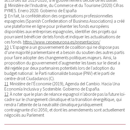
accordés sur 2023-2026, si le gouvernement décide de les utiliser.
8
Ministère de l’Industrie, du Commerce et du Tourisme (2020) Cifras
PYMES. Enero 2020. Gobierno de España
9
En fait, la confédération des organisations professionnelles
espagnoles (Spanish Confederation of Business Associations) a créé
une plateforme en ligne pour présenter les fonds européens
disponibles aux entreprises espagnoles, identifier des projets qui
pourraient bénéficier de tels fonds et indiquer les actualisations de
ces fonds.
https://www.ceoexeuropa.es/presentacion/
10
L’Espagne a un gouvernement de coalition qui ne dispose pas
d’une majorité parlementaire et a besoin du soutien des autres partis
pour faire adopter des changements politiques majeurs. Ainsi, la
proposition du gouvernement d’augmenter les taxes sur le diesel a
été rejetée par deux partenaires potentiels lors de l'adoption du
budget national : le Parti nationaliste basque (PNV) et le parti de
centre-droit Ciudadanos (C).
11
Ministère de l’Économie (2019), Agenda del Cambio. Hacia Una
Economía Inclusiva y Sostenible. Gobierno de España.
12
À noter que le plan de relance espagnol n’aborde pas la future loi-
cadre sur le changement climatique et la transition énergétique, qui
rendra l’atteinte de la neutralité climatique juridiquement
contraignante d'ici 2050, et dont les amendements sont actuellement
négociés au Parlement