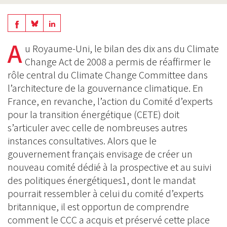
Share
Share
Share
on
on
A
on
u Royaume-Uni, le bilan des dix ans du Climate
BlueSky
Linkedin
Change Act de 2008 a permis de réaffirmer le
Facebook
rôle central du Climate Change Committee dans
l’architecture de la gouvernance climatique. En
France, en revanche, l’action du Comité d’experts
pour la transition énergétique (CETE) doit
s’articuler avec celle de nombreuses autres
instances consultatives. Alors que le
gouvernement français envisage de créer un
nouveau comité dédié à la prospective et au suivi
des politiques énergétiques1, dont le mandat
pourrait ressembler à celui du comité d’experts
britannique, il est opportun de comprendre
comment le CCC a acquis et préservé cette place