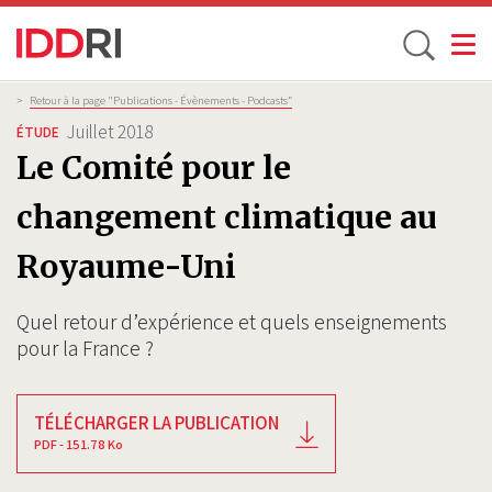
Toggle
Aller
Fil
>
Retour à la page "Publications - Évènements - Podcasts”
d'Ariane
au
Juillet 2018
ÉTUDE
contenu
Le Comité pour le
principal
changement climatique au
Royaume-Uni
Quel retour d’expérience et quels enseignements
pour la France ?
TÉLÉCHARGER LA PUBLICATION
PDF - 151.78 Ko