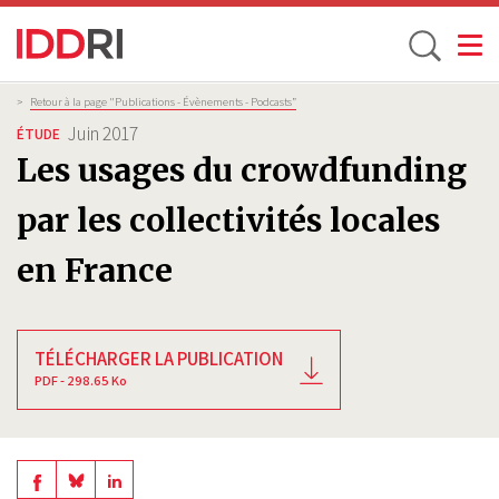
Toggle
Aller
Fil
>
Retour à la page "Publications - Évènements - Podcasts”
d'Ariane
au
Juin 2017
ÉTUDE
contenu
Les usages du crowdfunding
principal
par les collectivités locales
en France
TÉLÉCHARGER LA PUBLICATION
PDF - 298.65 Ko
Share
Share
Share