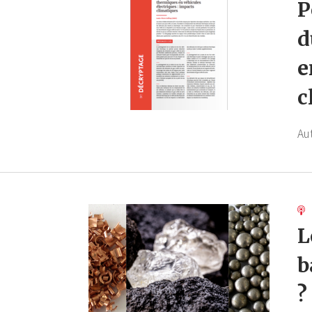
P
d
e
c
Au
L
b
?