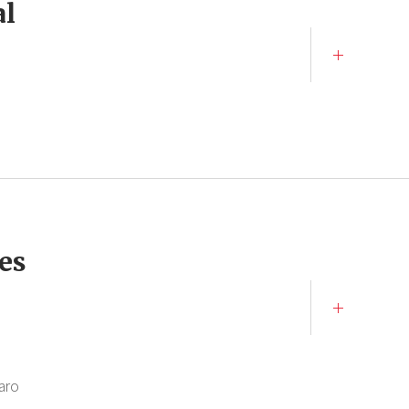
al
es
aro