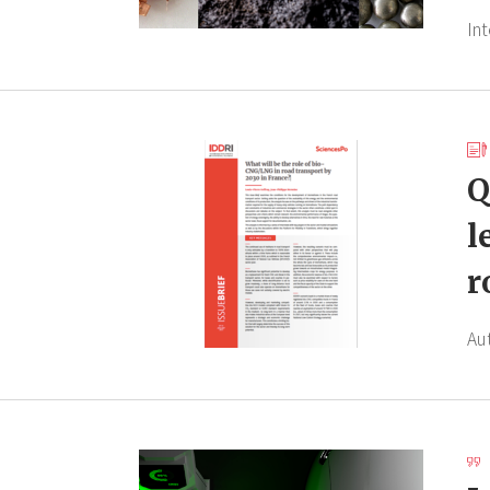
In
Q
l
r
Au