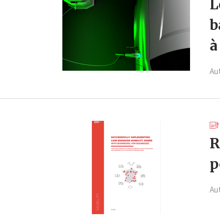
L
b
à
Au
R
p
Au