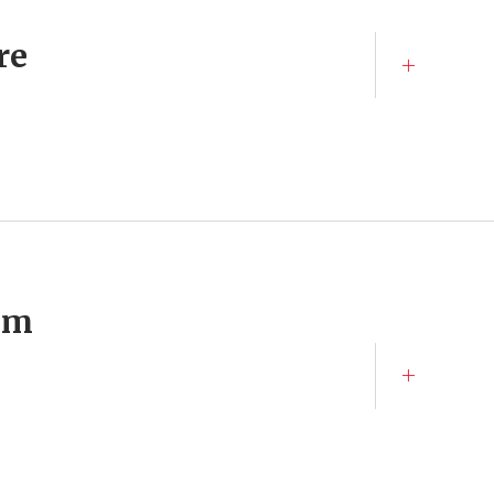
re
E-m