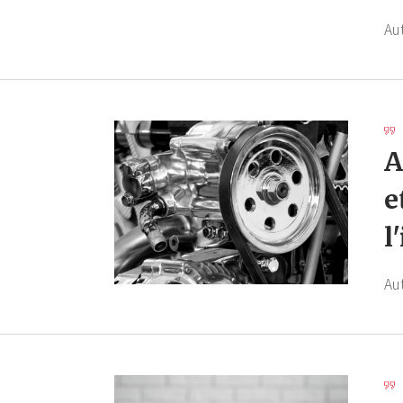
Au
A
e
l
Au