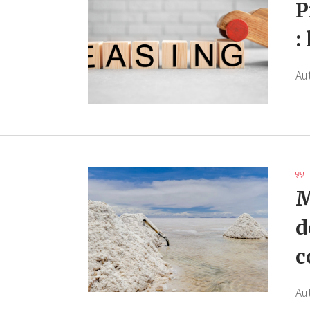
P
:
Au
M
d
c
Au