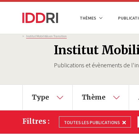
Aller
au
NAVIGATION
THÈMES
PUBLICATI
contenu
PRINCIPALE
principal
Fil
>
Institut Mobilités en Transition
d'Ariane
Institut Mobil
Publications et évènements de l'ini
×
Type
Thème
Filtres :
TOUTES LES PUBLICATIONS