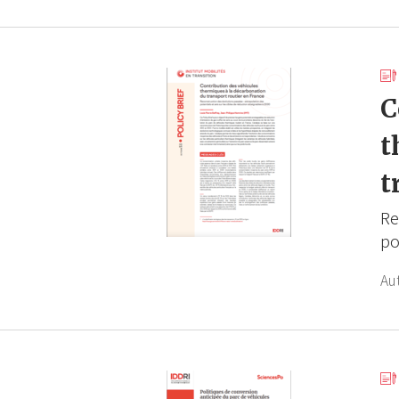
C
t
t
Re
po
Au