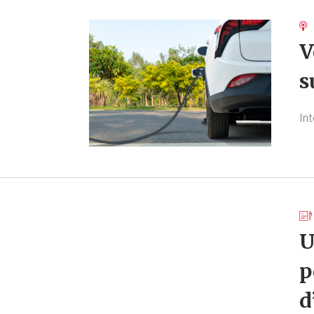
V
s
In
U
p
d