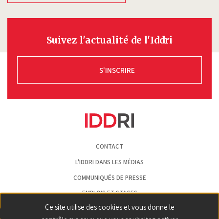
Suivez l'actualité de l'Iddri
S'INSCRIRE
Pied
CONTACT
de
page
L'IDDRI DANS LES MÉDIAS
COMMUNIQUÉS DE PRESSE
EMPLOIS ET STAGES
Ce site utilise des cookies et vous donne le
MENTIONS LÉGALES