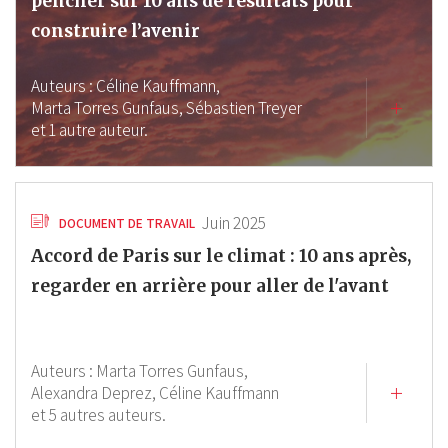
pencher sur 10 ans de résultats pour
construire l’avenir
Auteurs :
Céline Kauffmann,
Marta Torres Gunfaus,
Sébastien Treyer
et 1 autre auteur.
Juin 2025
DOCUMENT DE TRAVAIL
Accord de Paris sur le climat : 10 ans après,
regarder en arrière pour aller de l'avant
Auteurs :
Marta Torres Gunfaus,
Alexandra Deprez,
Céline Kauffmann
et 5 autres auteurs.