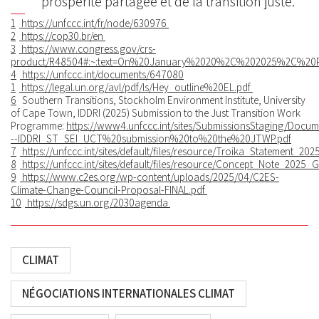
prospérité partagée et de la transition juste.
1
https://unfccc.int/fr/node/630976
2
https://cop30.br/en
3
https://www.congress.gov/crs-
product/R48504#:~:text=On%20January%2020%2C%202025%2C%20P
4
https://unfccc.int/documents/647080
1
https://legal.un.org/avl/pdf/ls/Hey_outline%20EL.pdf
6
Southern Transitions, Stockholm Environment Institute, University
of Cape Town, IDDRI (2025) Submission to the Just Transition Work
Programme:
https://www4.unfccc.int/sites/SubmissionsStaging/Docu
--IDDRI_ST_SEI_UCT%20submission%20to%20the%20JTWP.pdf
7
https://unfccc.int/sites/default/files/resource/Troika_Statement_202
8
https://unfccc.int/sites/default/files/resource/Concept_Note_202
9
https://www.c2es.org/wp-content/uploads/2025/04/C2ES-
Climate-Change-Council-Proposal-FINAL.pdf
10
https://sdgs.un.org/2030agenda
CLIMAT
NÉGOCIATIONS INTERNATIONALES CLIMAT