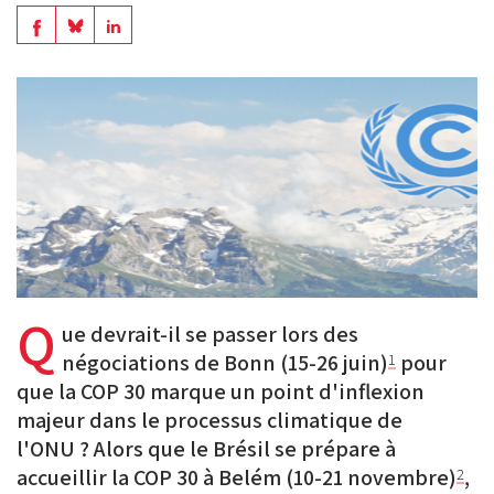
en
Share
Share
Share
PDF
on
on
on
BlueSky
Linkedin
Facebook
Q
ue devrait-il se passer lors des
négociations de Bonn (15-26 juin)
pour
1
que la COP 30 marque un point d'inflexion
majeur dans le processus climatique de
l'ONU ? Alors que le Brésil se prépare à
accueillir la COP 30 à Belém (10-21 novembre)
,
2