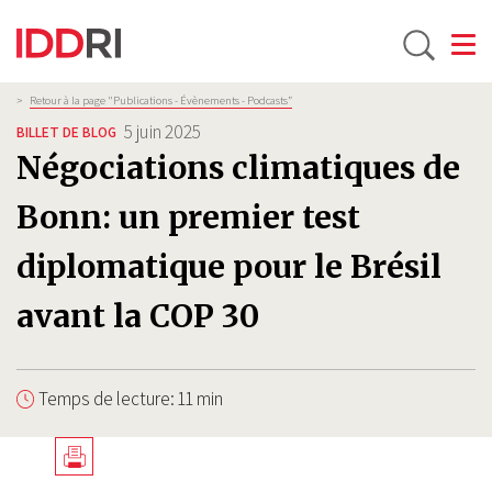
Toggle
Aller
Fil
>
Retour à la page "Publications - Évènements - Podcasts”
d'Ariane
au
5 juin 2025
BILLET DE BLOG
contenu
Négociations climatiques de
principal
Bonn: un premier test
diplomatique pour le Brésil
avant la COP 30
Temps de lecture: 11 min
Télécharger