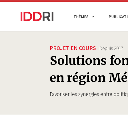
Aller
au
NAVIGATION
THÈMES
PUBLICATI
contenu
PRINCIPALE
principal
PROJET EN COURS
Depuis
2017
Solutions fon
en région Mé
Favoriser les synergies entre politi