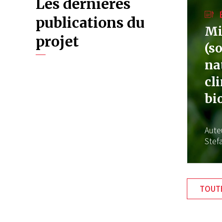
Les dernières
publications du
Mi
projet
(s
na
cl
bi
Aute
Stef
TOUTE