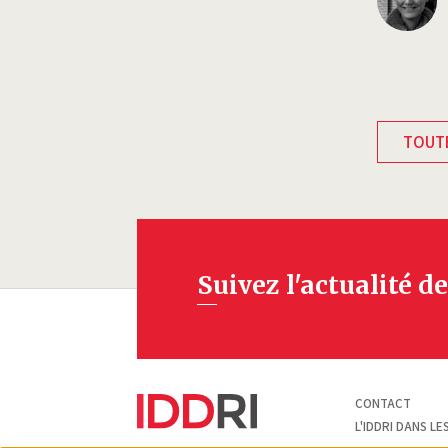
TOUTE
Suivez l'actualité de
Pied
CONTACT
de
page
L'IDDRI DANS LE