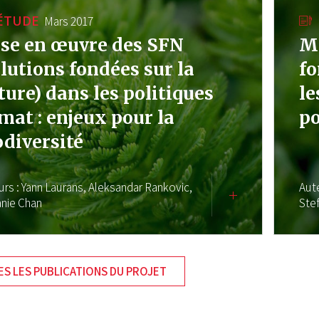
ÉTUDE
Mars 2017
se en œuvre des SFN
Mi
olutions fondées sur la
fo
ture) dans les politiques
le
imat : enjeux pour la
po
odiversité
urs :
Yann Laurans,
Aleksandar Rankovic,
Aut
anie Chan
Ste
S LES PUBLICATIONS DU PROJET