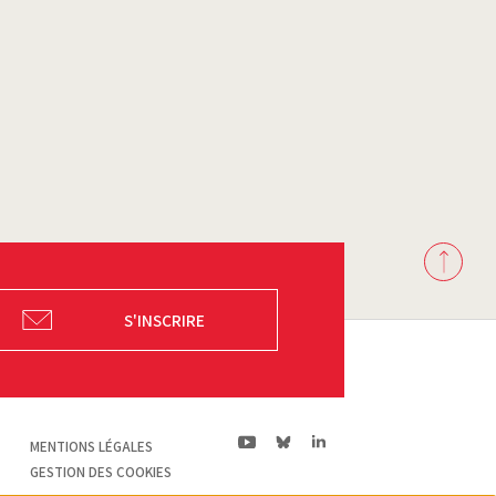
Back
to
top
S'INSCRIRE
ln|LinkedIn
yt|Youtube
bs|Bluesky
MENTIONS LÉGALES
GESTION DES COOKIES