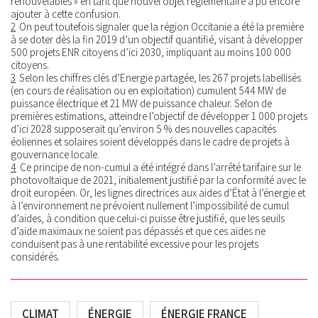
renouvelables » en tant que nouvel objet réglementaire a pu encore
ajouter à cette confusion.
2
On peut toutefois signaler que la région Occitanie a été la première
à se doter dès la fin 2019 d’un objectif quantifié, visant à développer
500 projets ENR citoyens d’ici 2030, impliquant au moins 100 000
citoyens.
3
Selon les chiffres clés d’Energie partagée, les 267 projets labellisés
(en cours de réalisation ou en exploitation) cumulent 544 MW de
puissance électrique et 21 MW de puissance chaleur. Selon de
premières estimations, atteindre l’objectif de développer 1 000 projets
d’ici 2028 supposerait qu’environ 5 % des nouvelles capacités
éoliennes et solaires soient développés dans le cadre de projets à
gouvernance locale.
4
Ce principe de non-cumul a été intégré dans l’arrêté tarifaire sur le
photovoltaïque de 2021, initialement justifié par la conformité avec le
droit européen. Or, les lignes directrices aux aides d’État à l’énergie et
à l’environnement ne prévoient nullement l’impossibilité de cumul
d’aides, à condition que celui-ci puisse être justifié, que les seuils
d’aide maximaux ne soient pas dépassés et que ces aides ne
conduisent pas à une rentabilité excessive pour les projets
considérés.
CLIMAT
ÉNERGIE
ÉNERGIE FRANCE