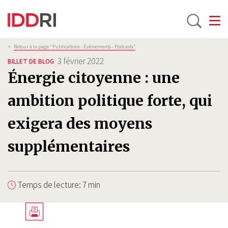
Toggle
Aller
Fil
>
Retour à la page "Publications - Évènements - Podcasts”
d'Ariane
au
3 février 2022
BILLET DE BLOG
contenu
Énergie citoyenne : une
principal
ambition politique forte, qui
exigera des moyens
supplémentaires
Temps de lecture: 7 min
Télécharger