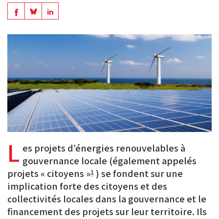
en
Share
Share
Share
PDF
on
on
on
BlueSky
Linkedin
Facebook
L
es projets d’énergies renouvelables à
gouvernance locale (également appelés
projets « citoyens »
) se fondent sur une
1
implication forte des citoyens et des
collectivités locales dans la gouvernance et le
financement des projets sur leur territoire. Ils