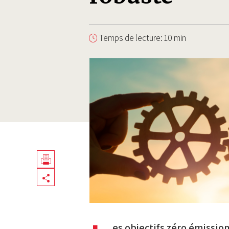
Temps de lecture: 10 min
Télécharger
Share
en
PDF
es objectifs zéro émissio