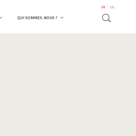
search
FR
EN
Toggle
QUI SOMMES-NOUS ?