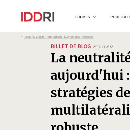
Aller
au
NAVIGATION
THÈMES
PUBLICATI
contenu
PRINCIPALE
principal
Fil
>
Retour à la page "Publications - Évènements - Podcasts”
d'Ariane
BILLET DE BLOG
24 juin 2021
La neutrali
aujourd'hui 
stratégies d
multilatéral
robuste