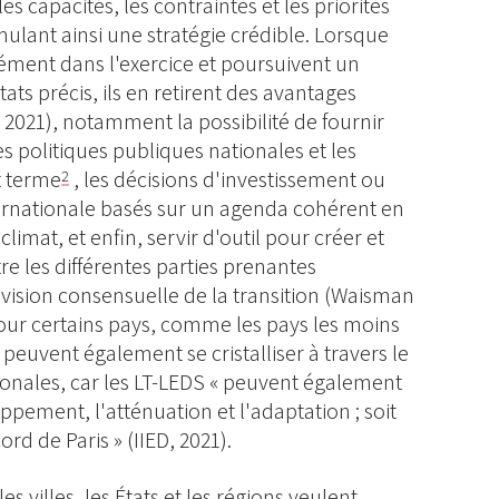
s capacités, les contraintes et les priorités
lant ainsi une stratégie crédible. Lorsque
ément dans l'exercice et poursuivent un
ats précis, ils en retirent des avantages
, 2021), notamment la possibilité de fournir
s politiques publiques nationales et les
t terme
, les décisions d'investissement ou
2
ernationale basés sur un agenda cohérent en
imat, et enfin, servir d'outil pour créer et
re les différentes parties prenantes
 vision consensuelle de la transition (Waisman
Pour certains pays, comme les pays les moins
peuvent également se cristalliser à travers le
ionales, car les LT-LEDS « peuvent également
oppement, l'atténuation et l'adaptation ; soit
cord de Paris » (IIED, 2021).
les villes, les États et les régions veulent