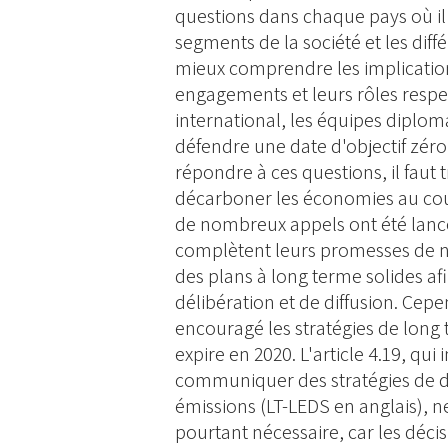
questions dans chaque pays où il f
segments de la société et les di
mieux comprendre les implication
engagements et leurs rôles respec
international, les équipes dipl
défendre une date d'objectif zér
répondre à ces questions, il faut t
décarboner les économies au cou
de nombreux appels ont été lanc
complètent leurs promesses de n
des plans à long terme solides af
délibération et de diffusion. Cep
encouragé les stratégies de long 
expire en 2020. L'article 4.19, qui 
communiquer des stratégies de d
émissions (LT-LEDS en anglais), n
pourtant nécessaire, car les déci