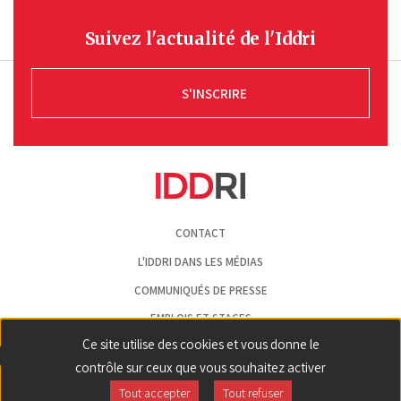
Suivez l'actualité de l'Iddri
S'INSCRIRE
Pied
CONTACT
de
page
L'IDDRI DANS LES MÉDIAS
COMMUNIQUÉS DE PRESSE
EMPLOIS ET STAGES
Ce site utilise des cookies et vous donne le
MENTIONS LÉGALES
contrôle sur ceux que vous souhaitez activer
GESTION DES COOKIES
Tout accepter
Tout refuser