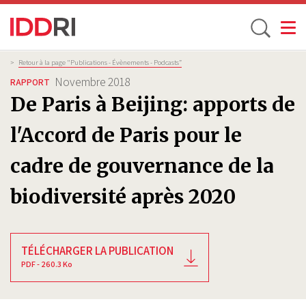
Toggle
Aller
Fil
>
Retour à la page "Publications - Évènements - Podcasts”
d'Ariane
au
Novembre 2018
RAPPORT
contenu
De Paris à Beijing: apports de
principal
l'Accord de Paris pour le
cadre de gouvernance de la
biodiversité après 2020
TÉLÉCHARGER LA PUBLICATION
PDF - 260.3 Ko