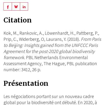
Share
Share
Share
on
on
on
Citation
BlueSky
Linkedin
Facebook
Kok, M., Rankovic, A., Löwenhardt, H., Pattberg, P.,
Prip, C., Widerberg, O, Laurans, Y. (2018).
From Paris
to Beijing: Insights gained from the UNFCCC Paris
Agreement for the post-2020 global biodiversity
framework.
PBL Netherlands Environmental
Assessment Agency, The Hague, PBL publication
number: 3412, 26 p.
Présentation
Les négociations portant sur un nouveau cadre
global pour la biodiversité ont débuté. En 2020, à