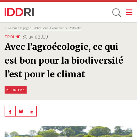
Toggle
Aller
Fil
>
Retour à la page "Publications - Évènements - Podcasts”
d'Ariane
au
30 avril 2019
TRIBUNE
contenu
Avec l’agroécologie, ce qui
principal
est bon pour la biodiversité
l’est pour le climat
REPORTERRE
Share
Share
Share
on
on
on
BlueSky
Linkedin
Facebook