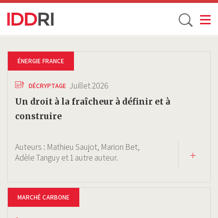
Toggle
Aller
au
ÉNERGIE FRANCE
contenu
principal
Juillet 2026
DÉCRYPTAGE
Un droit à la fraîcheur à définir et à
construire
Auteurs :
Mathieu Saujot,
Marion Bet,
Adèle Tanguy
et 1 autre auteur.
MARCHÉ CARBONE