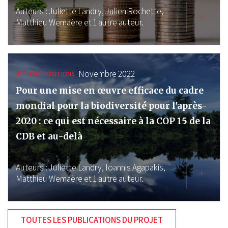
Auteurs :
Juliette Landry,
Julien Rochette,
Matthieu Wemaëre
et 1 autre auteur.
Novembre 2022
PROPOSITIONS
Pour une mise en œuvre efficace du cadre
mondial pour la biodiversité pour l'après-
2020 : ce qui est nécessaire à la COP 15 de la
CDB et au-delà
Auteurs :
Juliette Landry,
Ioannis Agapakis,
Matthieu Wemaëre
et 1 autre auteur.
TOUTES LES PUBLICATIONS DU PROJET