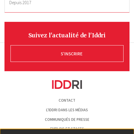
Depuis
2017
Suivez l'actualité de l'Iddri
S'INSCRIRE
Pied
CONTACT
de
page
L'IDDRI DANS LES MÉDIAS
COMMUNIQUÉS DE PRESSE
EMPLOIS ET STAGES