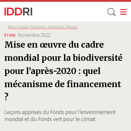
Toggle
Aller
Fil
>
Retour à la page "Publications - Évènements - Podcasts”
d'Ariane
au
Novembre 2022
ÉTUDE
contenu
Mise en œuvre du cadre
principal
mondial pour la biodiversité
pour l’après-2020 : quel
mécanisme de financement
?
Leçons apprises du Fonds pour l’environnement
mondial et du Fonds vert pour le climat