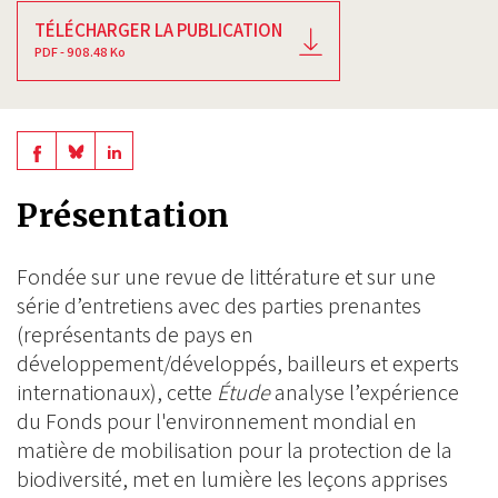
TÉLÉCHARGER LA PUBLICATION
PDF - 908.48 Ko
Share
Share
Share
on
on
on
Présentation
BlueSky
Linkedin
Facebook
Fondée sur une revue de littérature et sur une
série d’entretiens avec des parties prenantes
(représentants de pays en
développement/développés, bailleurs et experts
internationaux), cette
Étude
analyse l’expérience
du Fonds pour l'environnement mondial en
matière de mobilisation pour la protection de la
biodiversité, met en lumière les leçons apprises