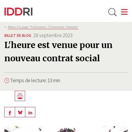
Toggle
Aller
Fil
>
Retour à la page "Publications - Évènements - Podcasts”
d'Ariane
au
28 septembre 2023
BILLET DE BLOG
contenu
L'heure est venue pour un
principal
nouveau contrat social
Temps de lecture: 13 min
Télécharger
en
Share
Share
Share
PDF
on
on
on