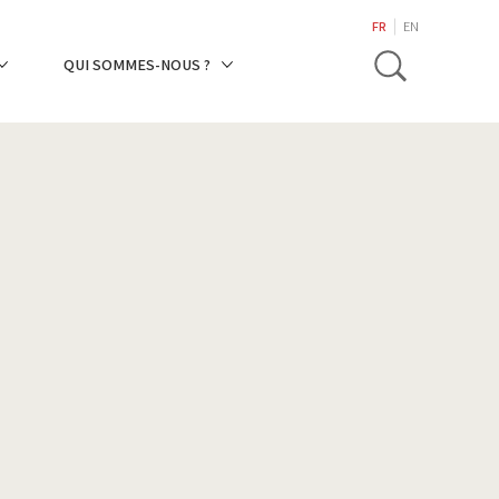
search
FR
EN
Toggle
QUI SOMMES-NOUS ?