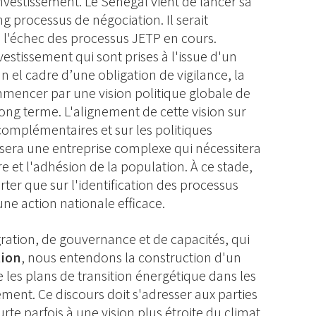
investissement. Le Sénégal vient de lancer sa
g processus de négociation. Il serait
 l'échec des processus JETP en cours.
estissement qui sont prises à l'issue d'un
n el cadre d’une obligation de vigilance, la
mencer par une vision politique globale de
 long terme. L'alignement de cette vision sur
 complémentaires et sur les politiques
sera une entreprise complexe qui nécessitera
re et l'adhésion de la population. À ce stade,
rter que sur l'identification des processus
une action nationale efficace.
gration, de gouvernance et de capacités, qui
tion
, nous entendons la construction d'un
les plans de transition énergétique dans les
ment. Ce discours doit s'adresser aux parties
urte parfois à une vision plus étroite du climat