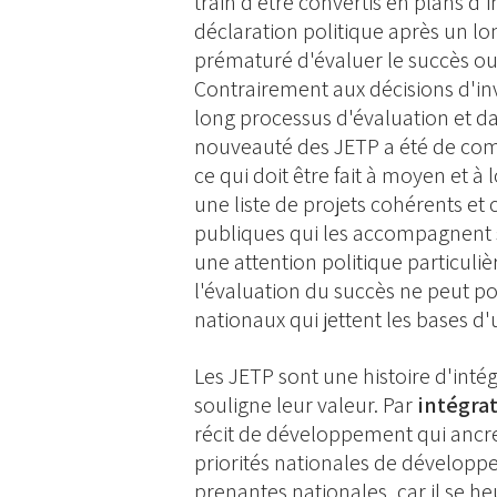
train d'être convertis en plans d'
déclaration politique après un lon
prématuré d'évaluer le succès ou
Contrairement aux décisions d'inv
long processus d'évaluation et da
nouveauté des JETP a été de com
ce qui doit être fait à moyen et à
une liste de projets cohérents et
publiques qui les accompagnent 
une attention politique particuliè
l'évaluation du succès ne peut po
nationaux qui jettent les bases d'
Les JETP sont une histoire d'inté
souligne leur valeur. Par
intégra
récit de développement qui ancre 
priorités nationales de développe
prenantes nationales, car il se he