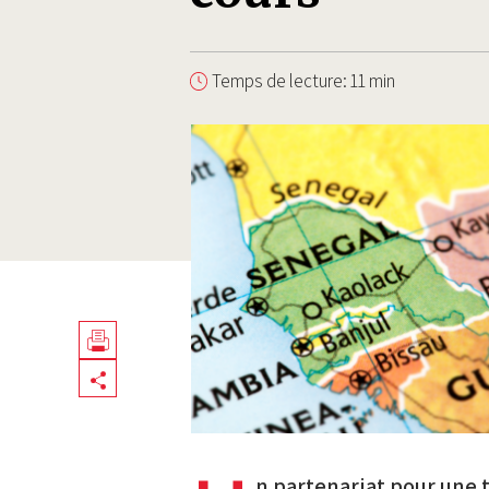
Temps de lecture: 11 min
Télécharger
Share
en
PDF
n partenariat pour une 